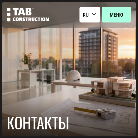
RU
МЕНЮ
ET
EN
LV
КОНТАКТЫ
Телефон
Адрес
VORMSI TN 16‑60,
+372 56324900
TALLINN, 13913