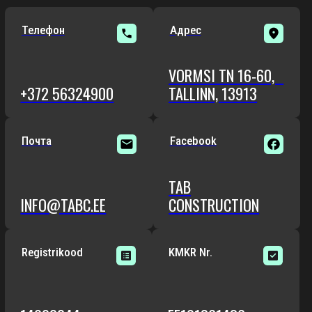
Почта
Facebook
TAB
INFO@TABC.EE
CONSTRUCTION
Registrikood
KMKR Nr.
14002244
EE101861436
ДАВАЙТЕ
ОБСУДИМ
ВАШ ПРОЕКТ
Опишите свой проект — мы свяжемся
с вами и предложим подходящее
решение.