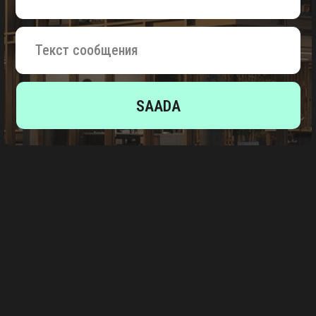
© 2026 TAB CONSTRUCTION. Kõik õigused kaitstud.